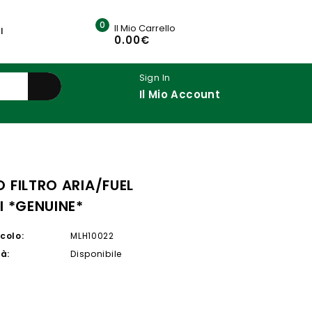
0
Il Mio Carrello
I
0.00€
Sign In
Il Mio Account
 FILTRO ARIA/FUEL
I *GENUINE*
colo:
MLH10022
tà:
Disponibile