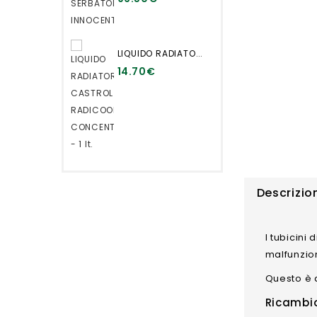
LIQUIDO RADIATORE CASTROL RADICOOL CONCENTRATO - 1 lt.
14.70€
Descrizio
I tubicini
malfunzion
Questo è q
Ricambio