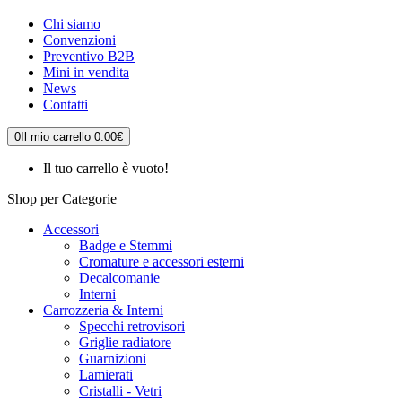
Chi siamo
Convenzioni
Preventivo B2B
Mini in vendita
News
Contatti
0
Il mio carrello
0.00€
Il tuo carrello è vuoto!
Shop per Categorie
Accessori
Badge e Stemmi
Cromature e accessori esterni
Decalcomanie
Interni
Carrozzeria & Interni
Specchi retrovisori
Griglie radiatore
Guarnizioni
Lamierati
Cristalli - Vetri