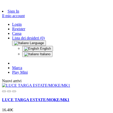
Sign In
Il mio account
Login
Register
Cassa
Lista dei desideri (0)
Language
English
Italiano
Marca
Play Mini
Nuovi arrivi
LUCE TARGA ESTATE/MOKE/MK1
16.40€