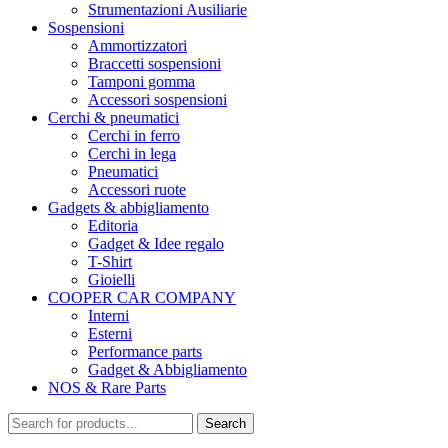
Strumentazioni Ausiliarie
Sospensioni
Ammortizzatori
Braccetti sospensioni
Tamponi gomma
Accessori sospensioni
Cerchi & pneumatici
Cerchi in ferro
Cerchi in lega
Pneumatici
Accessori ruote
Gadgets & abbigliamento
Editoria
Gadget & Idee regalo
T-Shirt
Gioielli
COOPER CAR COMPANY
Interni
Esterni
Performance parts
Gadget & Abbigliamento
NOS & Rare Parts
Search