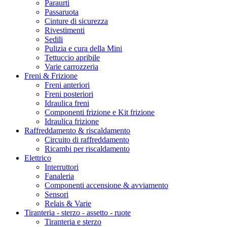
Paraurti
Passaruota
Cinture di sicurezza
Rivestimenti
Sedili
Pulizia e cura della Mini
Tettuccio apribile
Varie carrozzeria
Freni & Frizione
Freni anteriori
Freni posteriori
Idraulica freni
Componenti frizione e Kit frizione
Idraulica frizione
Raffreddamento & riscaldamento
Circuito di raffreddamento
Ricambi per riscaldamento
Elettrico
Interruttori
Fanaleria
Componenti accensione & avviamento
Sensori
Relais & Varie
Tiranteria - sterzo - assetto - ruote
Tiranteria e sterzo